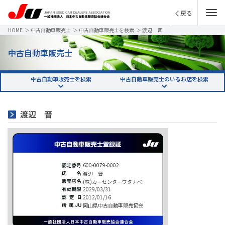
戻る
HOME
＞
中古自動車販売士
＞
中古自動車販売士を検索
＞
渡辺 晋
中古自動車販売士
中古自動車販売士を検索
中古自動車販売士のいるお店を検索
渡辺 晋
600-0079-0002
渡辺 晋
(株)カーセンターワタナベ
2029/03/31
2012/01/16
岡山県中古自動車販売協会