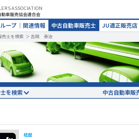
LERS ASSOCIATION
自動車販売協会連合会
グループ
関連情報
中古自動車販売士
JU適正販売店
販売士を検索
＞
吉岡 泰治
売士を検索
中古自動車販
経歴