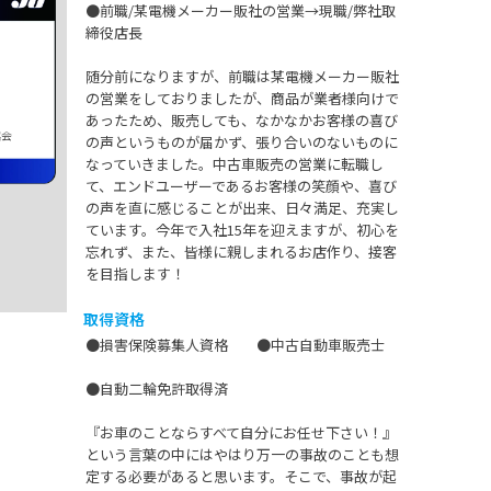
●前職/某電機メーカー販社の営業→現職/弊社取
締役店長
随分前になりますが、前職は某電機メーカー販社
の営業をしておりましたが、商品が業者様向けで
あったため、販売しても、なかなかお客様の喜び
協会
の声というものが届かず、張り合いのないものに
なっていきました。中古車販売の営業に転職し
て、エンドユーザーであるお客様の笑顔や、喜び
の声を直に感じることが出来、日々満足、充実し
ています。今年で入社15年を迎えますが、初心を
忘れず、また、皆様に親しまれるお店作り、接客
を目指します！
取得資格
●損害保険募集人資格 ●中古自動車販売士
●自動二輪免許取得済
『お車のことならすべて自分にお任せ下さい！』
という言葉の中にはやはり万一の事故のことも想
定する必要があると思います。そこで、事故が起