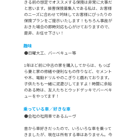
きる前の想定でオススメする保険は非常に大事だ
と思います。損害保険募集人である私は、お客様
のニーズに合わせて吟味してお客様にぴったりの
保険プランをご提示いたします！もちろん事故が
おきた場合の即時対応も心がけておりますので、
是非、お任せ下さい！
趣味
●日曜大工、バーベキュー等
1年ほど前に中古の家を購入してからは、もっぱ
ら妻と家の修繕や便利なもの作りなど、セメント
や木、電動ドリルやのこぎりと戯れております。
子供たちも一緒に泥遊びしてますよ！時間に余裕
のある時は、友人たちとウッドデッキでバーベキ
ューをやってます！
乗っている車／好きな車
●会社の社用車であるムーヴ
昔から車好きだったので、いろいろな車を乗って
きましたが、現在は所有する車はありません。今