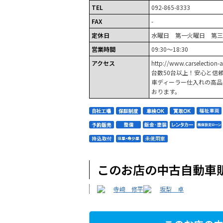
TEL
092-865-8333
FAX
-
定休日
水曜日 第一火曜日 第三
営業時間
09:30～18:30
アクセス
http://www.carselectio
台数50台以上！安心と信頼
車ディーラー仕入れの高品
おります。
このお店の中古自動車
寺﨑 修平
坂梨 卓