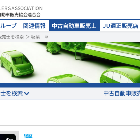
LERS ASSOCIATION
自動車販売協会連合会
グループ
関連情報
中古自動車販売士
JU適正販売店
販売士を検索
＞
坂梨 卓
売士を検索
中古自動車販
経歴