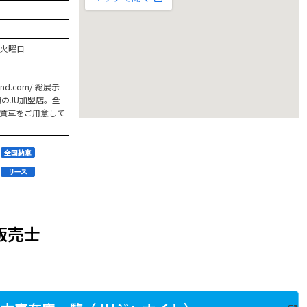
火曜日
n-and.com/ 総展示
のJU加盟店。全
質車をご用意して
販売士