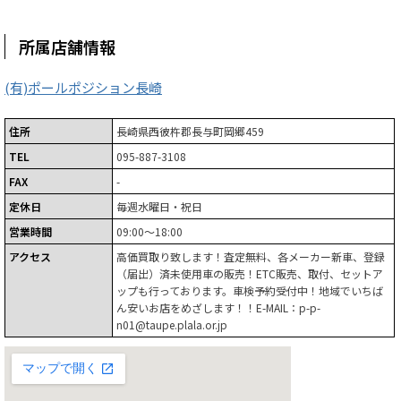
所属店舗情報
(有)ポールポジション長崎
住所
長崎県西彼杵郡長与町岡郷459
TEL
095-887-3108
FAX
-
定休日
毎週水曜日・祝日
営業時間
09:00～18:00
アクセス
高価買取り致します！査定無料、各メーカー新車、登録
（届出）済未使用車の販売！ETC販売、取付、セットア
ップも行っております。車検予約受付中！地域でいちば
ん安いお店をめざします！！E-MAIL：p-p-
n01@taupe.plala.or.jp