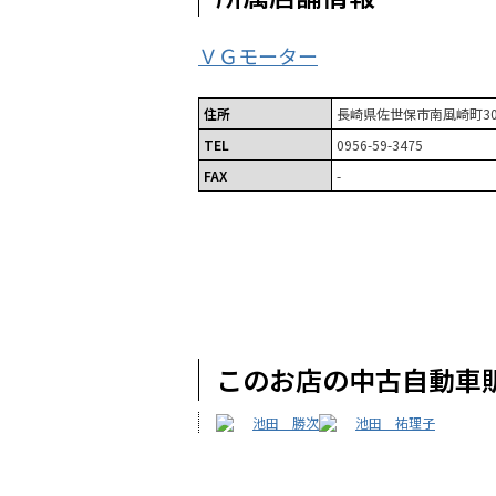
ＶＧモーター
住所
長崎県佐世保市南風崎町30
TEL
0956-59-3475
FAX
-
このお店の中古自動車
池田 勝次
池田 祐理子