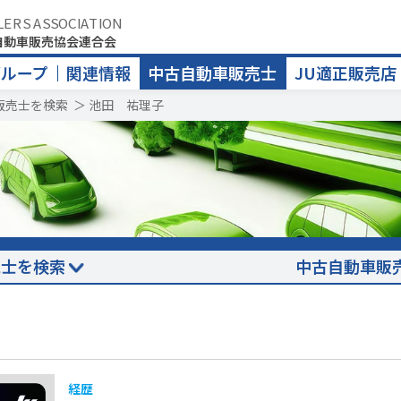
LERS ASSOCIATION
自動車販売協会連合会
グループ
関連情報
中古自動車販売士
JU適正販売店
販売士を検索
＞
池田 祐理子
売士を検索
中古自動車販
経歴