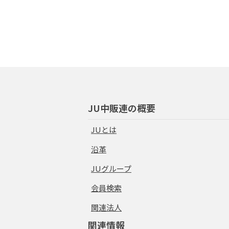
JU中販連の概要
JUとは
沿革
JUグループ
会員検索
関連法人
関連情報