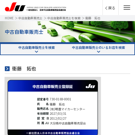
戻る
HOME
＞
中古自動車販売士
＞
中古自動車販売士を検索
＞
衛藤 拓也
中古自動車販売士
中古自動車販売士を検索
中古自動車販売士のいるお店を検索
衛藤 拓也
730-0169-0001
衛藤 拓也
(有)明豊マイカーセンター
2027/03/31
2012/02/27
大分県中古自動車販売協会