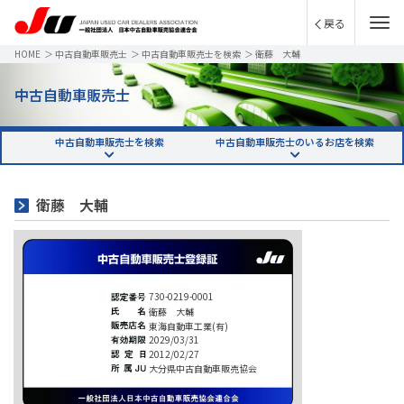
戻る
HOME
＞
中古自動車販売士
＞
中古自動車販売士を検索
＞
衛藤 大輔
中古自動車販売士
中古自動車販売士を検索
中古自動車販売士のいるお店を検索
衛藤 大輔
730-0219-0001
衛藤 大輔
東海自動車工業(有)
2029/03/31
2012/02/27
大分県中古自動車販売協会