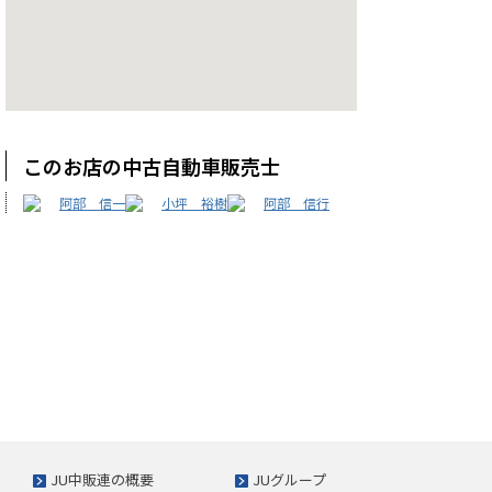
このお店の中古自動車販売士
阿部 信一
小坪 裕樹
阿部 信行
JU中販連の概要
JUグループ