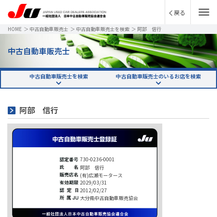
戻る
HOME
＞
中古自動車販売士
＞
中古自動車販売士を検索
＞
阿部 信行
中古自動車販売士
中古自動車販売士を検索
中古自動車販売士のいるお店を検索
阿部 信行
730-0236-0001
阿部 信行
(有)広瀬モータース
2029/03/31
2012/02/27
大分県中古自動車販売協会