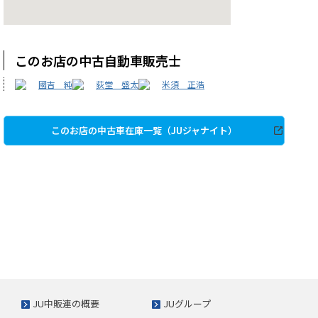
このお店の中古自動車販売士
國吉 純
荻堂 盛太
米須 正浩
このお店の中古車在庫一覧（JUジャナイト）
JU中販連の概要
JUグループ