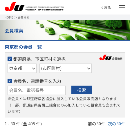
戻る
HOME
＞
会員検索
会員検索
東京都の会員一覧
都道府県、市区町村を選択
会員名、電話番号を入力
検索
※会員とは都道府県各協会に加入している会員販売店となります
（一部、都道府県各商工組合にのみ加入している組合員も含まれて
います）
1 - 30 件 (全 405 件)
前の30件
次の30件