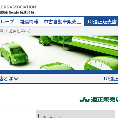
LERS ASSOCIATION
自動車販売協会連合会
グループ
関連情報
中古自動車販売士
JU適正販売店
索
＞
旭自動車(株)
店とは
JU適
ホームページ