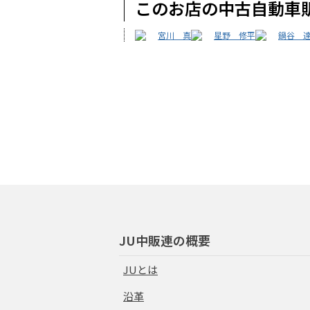
このお店の中古自動車
宮川 真
星野 修平
鍋谷 
JU中販連の概要
JUとは
沿革