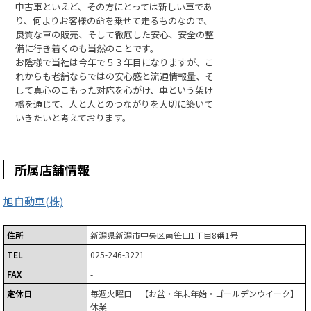
中古車といえど、その方にとっては新しい車であ
り、何よりお客様の命を乗せて走るものなので、
良質な車の販売、そして徹底した安心、安全の整
備に行き着くのも当然のことです。
お陰様で当社は今年で５３年目になりますが、こ
れからも老舗ならではの安心感と流通情報量、そ
して真心のこもった対応を心がけ、車という架け
橋を通じて、人と人とのつながりを大切に築いて
いきたいと考えております。
所属店舗情報
旭自動車(株)
住所
新潟県新潟市中央区南笹口1丁目8番1号
TEL
025-246-3221
FAX
-
定休日
毎週火曜日 【お盆・年末年始・ゴールデンウイーク】
休業