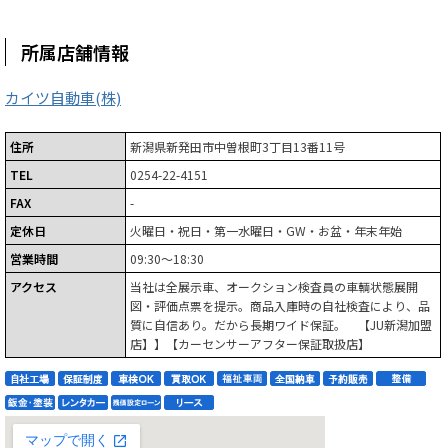
所属店舗情報
カイツ自動車(株)
住所
新潟県新発田市中曽根町3丁目13番11号
TEL
0254-22-4151
FAX
-
定休日
火曜日・祝日・第一水曜日・GW・お盆・年末年始
営業時間
09:30～18:30
アクセス
当社は全展示車、オークション検査員の車輌状態展開
図・評価点票を提示。商品入庫時の自社検査により、品
質に自信あり。だから長期ワイド保証。 【JU新潟加盟
店】】【カーセンサーアフター保証取扱店】