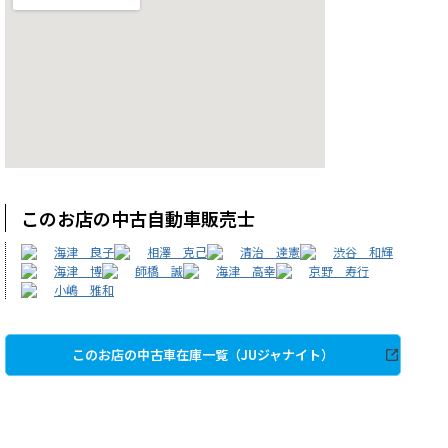
このお店の中古自動車販売士
海津 良子
相澤 克己
清治 達憲
渋谷 和輝
海津 博
師橋 誠
海津 高幸
京野 寿行
小嶋 雅和
このお店の中古車在庫一覧（JUジャナイト）