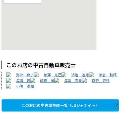
このお店の中古自動車販売士
海津 良子
相澤 克己
清治 達憲
渋谷 和輝
海津 博
師橋 誠
海津 高幸
京野 寿行
小嶋 雅和
このお店の中古車在庫一覧（JUジャナイト）