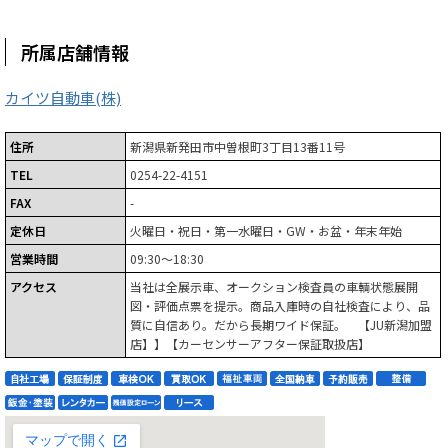
所属店舗情報
カイツ自動車(株)
住所
新潟県新発田市中曽根町3丁目13番11号
TEL
0254-22-4151
FAX
-
定休日
火曜日・祝日・第一水曜日・GW・お盆・年末年始
営業時間
09:30～18:30
アクセス
当社は全展示車、オークション検査員の車輌状態展開
図・評価点票を提示。商品入庫時の自社検査により、品
質に自信あり。だから長期ワイド保証。 【JU新潟加盟
店】】【カーセンサーアフター保証取扱店】