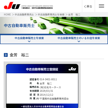
戻る
HOME
＞
中古自動車販売士
＞
中古自動車販売士を検索
＞
金芳 裕二
中古自動車販売士
中古自動車販売士を検索
中古自動車販売士のいるお店を検索
金芳 裕二
014-3401-0011
金芳 裕二
(有)石毛モータース
2029/03/31
2014/12/12
千葉県中古自動車販売協会