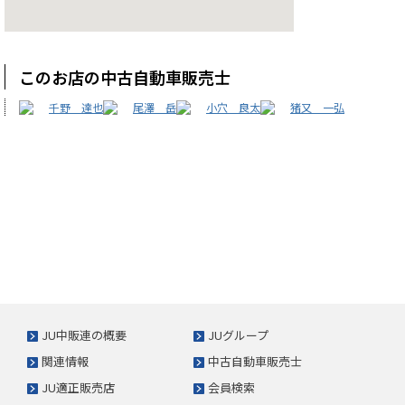
このお店の中古自動車販売士
千野 達也
尾澤 岳
小穴 良太
猪又 一弘
JU中販連の概要
JUグループ
関連情報
中古自動車販売士
JU適正販売店
会員検索