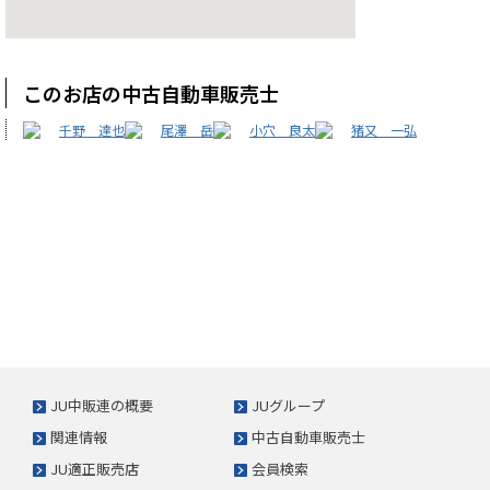
このお店の中古自動車販売士
千野 達也
尾澤 岳
小穴 良太
猪又 一弘
JU中販連の概要
JUグループ
関連情報
中古自動車販売士
JU適正販売店
会員検索