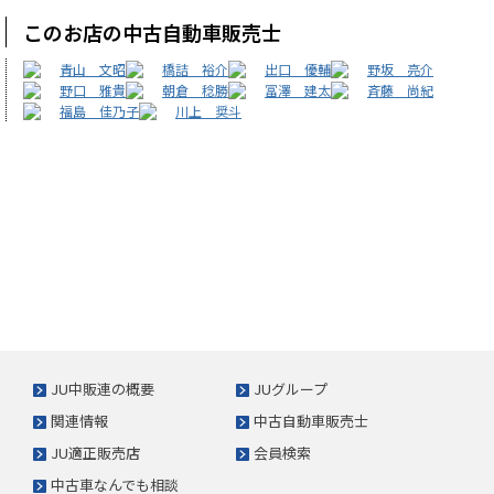
このお店の中古自動車販売士
青山 文昭
橋詰 裕介
出口 優輔
野坂 亮介
野口 雅貴
朝倉 稔勝
冨澤 建太
斉藤 尚紀
福島 佳乃子
川上 奨斗
JU中販連の概要
JUグループ
関連情報
中古自動車販売士
JU適正販売店
会員検索
中古車なんでも相談