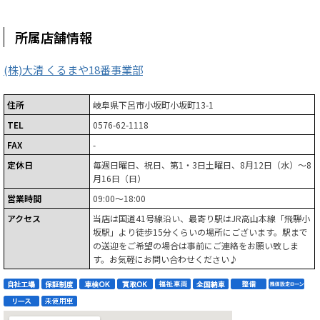
所属店舗情報
(株)大清 くるまや18番事業部
住所
岐阜県下呂市小坂町小坂町13-1
TEL
0576-62-1118
FAX
-
定休日
毎週日曜日、祝日、第1・3日土曜日、8月12日（水）～8
月16日（日）
営業時間
09:00～18:00
アクセス
当店は国道41号線沿い、最寄り駅はJR高山本線「飛騨小
坂駅」より徒歩15分くらいの場所にございます。駅まで
の送迎をご希望の場合は事前にご連絡をお願い致しま
す。お気軽にお問い合わせください♪